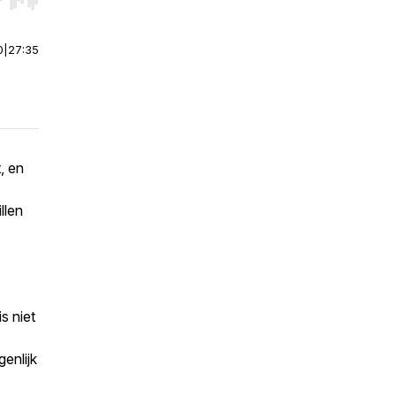
r end. Hold shift to jump forward or backward.
0
|
27:35
t, en
llen
s niet
enlijk