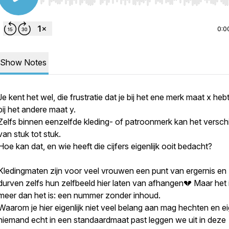
Use Left/Right to seek, Home/End to jump to start o
0:0
Show Notes
Je kent het wel, die frustratie dat je bij het ene merk maat x heb
bij het andere maat y.
Zelfs binnen eenzelfde kleding- of patroonmerk kan het verschi
van stuk tot stuk.
Hoe kan dat, en wie heeft die cijfers eigenlijk ooit bedacht?
Kledingmaten zijn voor veel vrouwen een punt van ergernis en
durven zelfs hun zelfbeeld hier laten van afhangen💔 Maar het i
meer dan het is: een nummer zonder inhoud.
Waarom je hier eigenlijk niet veel belang aan mag hechten en eig
niemand echt in een standaardmaat past leggen we uit in deze